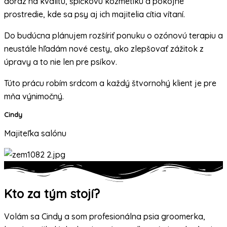
dôraz na kvalitu, špičkovú kozmetiku a pokojné
prostredie, kde sa psy aj ich majitelia cítia vítaní.
Do budúcna plánujem rozšíriť ponuku o ozónovú terapiu a
neustále hľadám nové cesty, ako zlepšovať zážitok z
úpravy a to nie len pre psíkov.
Túto prácu robím srdcom a každý štvornohý klient je pre
mňa výnimočný.
Cindy
Majiteľka salónu
Kto za tým stojí?
Volám sa Cindy a som profesionálna psia groomerka,