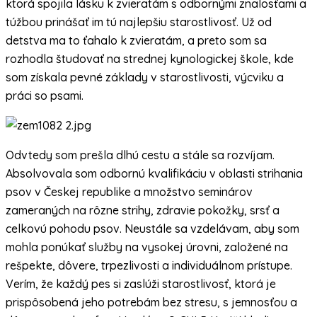
ktorá spojila lásku k zvieratám s odbornými znalosťami a
túžbou prinášať im tú najlepšiu starostlivosť. Už od
detstva ma to ťahalo k zvieratám, a preto som sa
rozhodla študovať na strednej kynologickej škole, kde
som získala pevné základy v starostlivosti, výcviku a
práci so psami.
Odvtedy som prešla dlhú cestu a stále sa rozvíjam.
Absolvovala som odbornú kvalifikáciu v oblasti strihania
psov v Českej republike a množstvo seminárov
zameraných na rôzne strihy, zdravie pokožky, srsť a
celkovú pohodu psov. Neustále sa vzdelávam, aby som
mohla ponúkať služby na vysokej úrovni, založené na
rešpekte, dôvere, trpezlivosti a individuálnom prístupe.
Verím, že každý pes si zaslúži starostlivosť, ktorá je
prispôsobená jeho potrebám bez stresu, s jemnosťou a