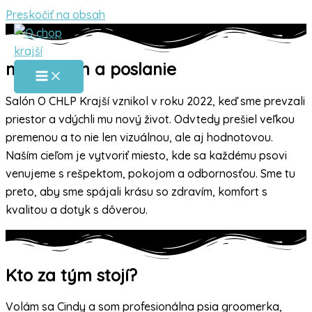
Preskočiť na obsah
náš príbeh a poslanie
Salón O CHLP Krajší vznikol v roku 2022, keď sme prevzali
priestor a vdýchli mu nový život. Odvtedy prešiel veľkou
premenou a to nie len vizuálnou, ale aj hodnotovou.
Naším cieľom je vytvoriť miesto, kde sa každému psovi
venujeme s rešpektom, pokojom a odbornosťou. Sme tu
preto, aby sme spájali krásu so zdravím, komfort s
kvalitou a dotyk s dôverou.
Kto za tým stojí?
Volám sa Cindy a som profesionálna psia groomerka,