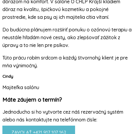
dôrazom na komfort. V salóne O CHLP Krajší kladiem
dôraz na kvalitu, špičkovú kozmetiku a pokojné
prostredie, kde sa psy aj ich majitelia cítia vítaní.
Do budúcna plánujem rozšíriť ponuku o ozónovú terapiu a
neustále hľadám nové cesty, ako zlepšovať zážitok z
úpravy a to nie len pre psíkov.
Túto prácu robím srdcom a každý štvornohý klient je pre
mňa výnimočný.
Cindy
Majiteľka salónu
Máte záujem o termín?
Jednoducho si ho vytvorte cez náš rezervačný systém
alebo nás kontaktujte na telefónnom čísle:
ZAVOLAŤ +421 917 107 162