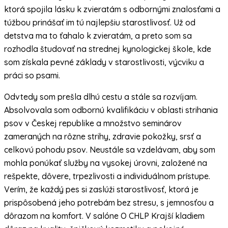
ktorá spojila lásku k zvieratám s odbornými znalosťami a
túžbou prinášať im tú najlepšiu starostlivosť. Už od
detstva ma to ťahalo k zvieratám, a preto som sa
rozhodla študovať na strednej kynologickej škole, kde
som získala pevné základy v starostlivosti, výcviku a
práci so psami.
Odvtedy som prešla dlhú cestu a stále sa rozvíjam.
Absolvovala som odbornú kvalifikáciu v oblasti strihania
psov v Českej republike a množstvo seminárov
zameraných na rôzne strihy, zdravie pokožky, srsť a
celkovú pohodu psov. Neustále sa vzdelávam, aby som
mohla ponúkať služby na vysokej úrovni, založené na
rešpekte, dôvere, trpezlivosti a individuálnom prístupe.
Verím, že každý pes si zaslúži starostlivosť, ktorá je
prispôsobená jeho potrebám bez stresu, s jemnosťou a
dôrazom na komfort. V salóne O CHLP Krajší kladiem